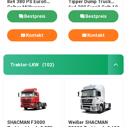
8x4 380 PS EuroII
Tipper Dump Truck
Gelber Müllwagen
6x4 380 EuroII Gelb 10
WEICHAI
Räder
Bestpreis
Bestpreis
Kontakt
Kontakt
Traktor-LKW
(102)
SHACMAN F3000
Weißer SHACMAN