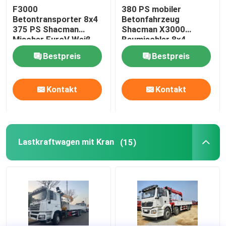
F3000
380 PS mobiler
Betontransporter 8x4
Betonfahrzeug
LKW-LKW
375 PS Shacman
Shacman X3000
Mischer EuroV Weiß
Baumischler 8x4
Eurooii
Bestpreis
Bestpreis
Mischer-LKW
Kontakt
Kontakt
Lastkraftwagen mit Kran
Spezialfahrzeuge
Lastkraftwagen mit Kran
(15)
Leichtes Abwasserfahrzeug
Lieferwagen
Wasser-Tankwagen