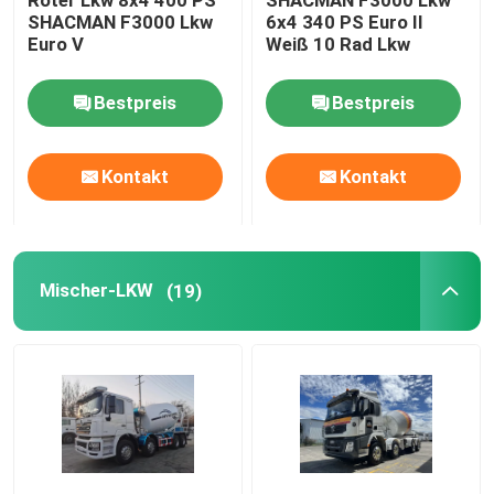
Roter Lkw 8x4 400 PS
SHACMAN F3000 Lkw
SHACMAN F3000 Lkw
6x4 340 PS Euro II
Euro V
Weiß 10 Rad Lkw
Werksbesichtigung
Bestpreis
Bestpreis
Qualitätskontrolle
Kontakt
Kontakt
Kontakt mit uns
Neuigkeiten
Mischer-LKW
(19)
Bitte um ein Angebot
Schwerer Kipplaster
Traktor-LKW