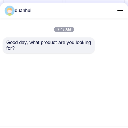
F3000 6x4
SHACMAN H3000
duanhui
Ölbehälter
Kranichtruck
Kranichfrachtwagen
SHACMAN Boom Truck
8x4 380 PS
375 PS Euro V Weiß
7:48 AM
Kompressionsmüllwagen
Bestpreis
Bestpreis
Good day, what product are you looking 
for?
Halbanhänger
Kontakt
Kontakt
Sehen Sie mehr an
Startseite
Über uns
Kontakt
Desktop Site
Sitemap
Datenschutz-Bestimmungen