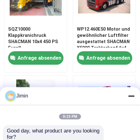
Werksbesichtigung
SQZ10000
WP12.460E50 Motor und
Klappkranichruck
gewöhnlicher Luftfilter
Qualitätskontrolle
SHACMAN 10x4 450 PS
ausgestattet SHACMAN
EuroII
X5000 Traktorkopf 6x4
460HP EuroV Rot Lkw
Kontakt mit uns
Anfrage absenden
Anfrage absenden
Traktorkopf
Neuigkeiten
Jimin
Bitte um ein Angebot
Schwerer Kipplaster
9:15 PM
Good day, what product are you looking 
Traktor-LKW
for?
Spezialfahrzeuge
SHACMAN F3000 6X4