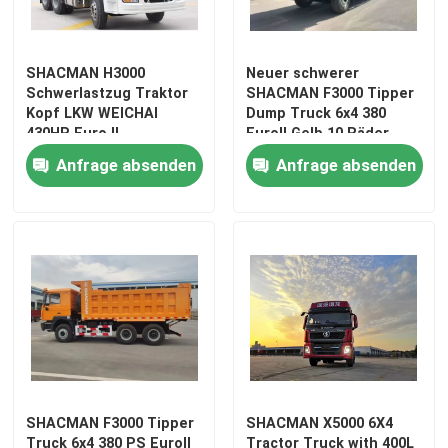
SHACMAN H3000
Neuer schwerer
Schwerlastzug Traktor
SHACMAN F3000 Tipper
Kopf LKW WEICHAI
Dump Truck 6x4 380
430HP Euro II
EuroII Gelb 10 Räder
Anfrage absenden
Anfrage absenden
Zu Hause
Produkte
SHACMAN F3000 Tipper
SHACMAN X5000 6X4
Über uns
Truck 6x4 380 PS EuroII
Tractor Truck with 400L