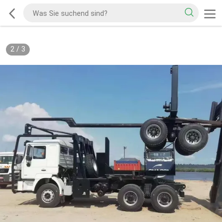
2
/
3