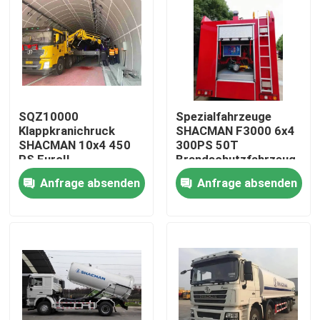
SQZ10000
Spezialfahrzeuge
Klappkranichruck
SHACMAN F3000 6x4
SHACMAN 10x4 450
300PS 50T
PS EuroII
Brandschutzfahrzeug
mit WEICHAI
Anfrage absenden
Anfrage absenden
WP10.300E22 Motor
und FAST RTD-
11509C Getriebe
Zu Hause
Produkte
Über uns