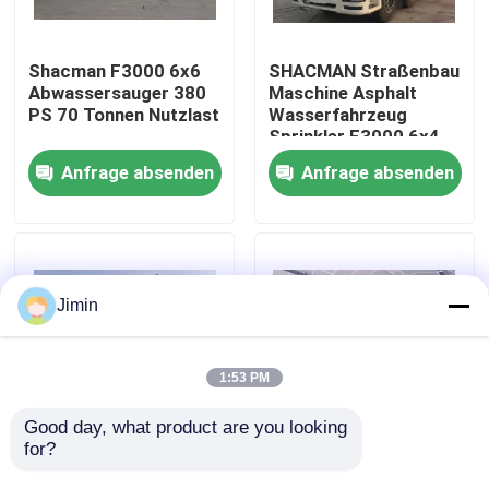
Werksbesichtigung
Shacman F3000 6x6
SHACMAN Straßenbau
Abwassersauger 380
Maschine Asphalt
PS 70 Tonnen Nutzlast
Wasserfahrzeug
Qualitätskontrolle
Sprinkler F3000 6x4
300HP 50T
Anfrage absenden
Anfrage absenden
Kontakt mit uns
Neuigkeiten
Jimin
Bitte um ein Angebot
1:53 PM
Schwerer Kipplaster
Good day, what product are you looking 
for?
SHACMAN X5000
SQZ10000
Spezialfahrzeuge
Klappkranichruck
Traktor-LKW