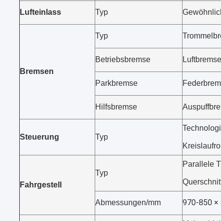
Lufteinlass
Typ
Gewöhnliche
Typ
Trommelb
Betriebsbremse
Luftbremse
Bremsen
Parkbremse
Federbrems
Hilfsbremse
Auspuffbr
Technolog
Steuerung
Typ
Kreislaufr
Parallele 
Typ
Querschnit
Fahrgestell
970-850 × 
Abmessungen/mm