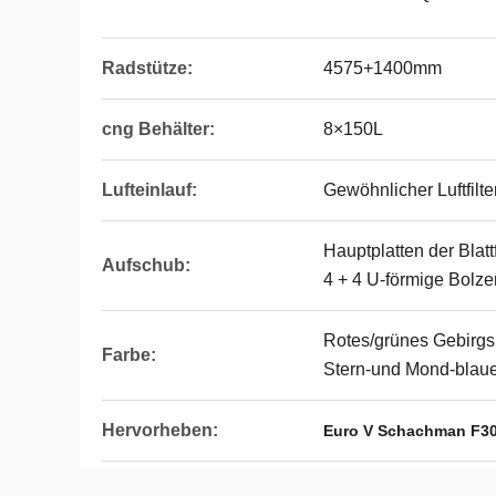
Radstütze:
4575+1400mm
cng Behälter:
8×150L
Lufteinlauf:
Gewöhnlicher Luftfilte
Hauptplatten der Blatt
Aufschub:
4 + 4 U-förmige Bolze
Rotes/grünes Gebirg
Farbe:
Stern-und Mond-blaue
Hervorheben:
Euro V Schachman F30