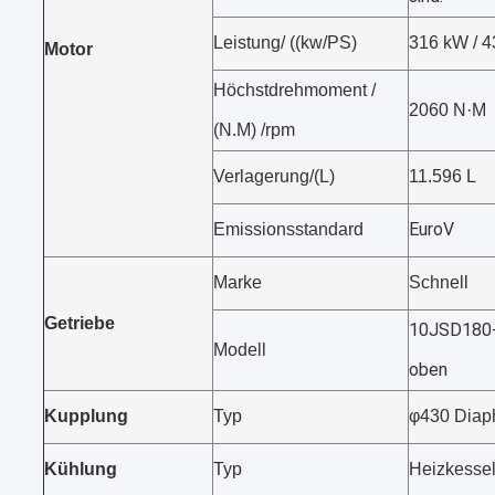
Leistung/ ((kw/PS)
316 kW / 
Motor
Höchstdrehmoment /
2060 N·M
(N.M) /rpm
Verlagerung/(L)
11.596 L
EuroV
Emissionsstandard
Marke
Schnell
Getriebe
10JSD180+Q
Modell
oben
Kupplung
Typ
φ430 Diap
Kühlung
Typ
Heizkessel