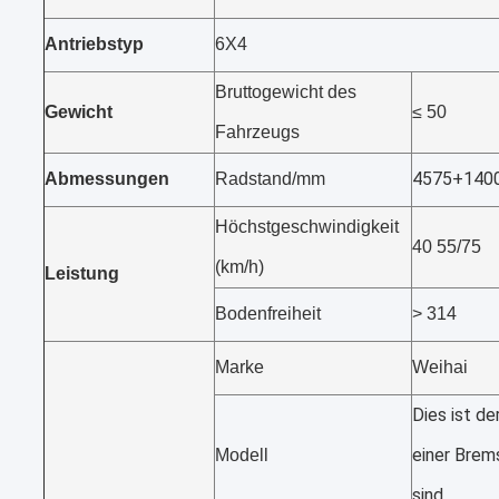
Antriebstyp
6X4
Bruttogewicht des
Gewicht
≤ 50
Fahrzeugs
4575+140
Abmessungen
Radstand/mm
Höchstgeschwindigkeit
40 55/75
(km/h)
Leistung
Bodenfreiheit
> 314
Marke
Weihai
Dies ist de
einer Brem
Modell
sind.