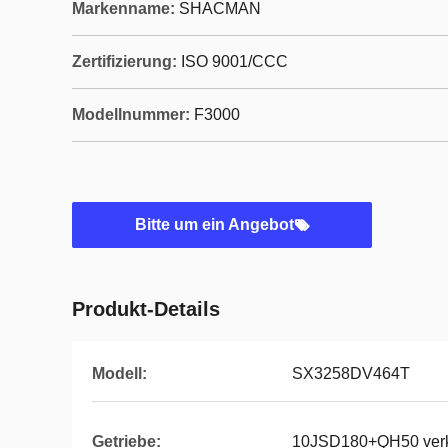
Markenname:
SHACMAN
Zertifizierung:
ISO 9001/CCC
Modellnummer:
F3000
Bitte um ein Angebot
Produkt-Details
Modell:
SX3258DV464T
Getriebe:
10JSD180+QH50 verke