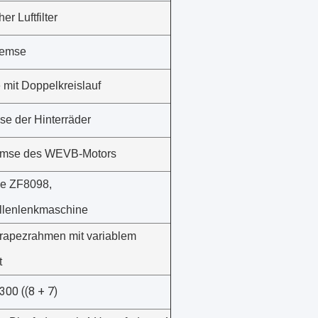
r Luftfilter
remse
 mit Doppelkreislauf
e der Hinterräder
emse des WEVB-Motors
ie ZF8098,
ollenlenkmaschine
Trapezrahmen mit variablem
t
300 ((8 + 7)