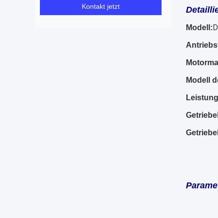
Kontakt jetzt
Detaill
D
Modell:
Antriebs
Motorma
Modell d
Leistung
Getrieb
Getriebe
Paramet