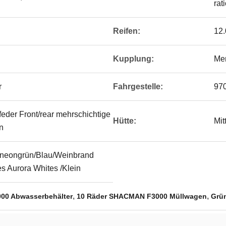
rat
Reifen:
12.
Kupplung:
Me
r
Fahrgestelle:
970
feder Front/rear mehrschichtige
Hütte:
Mit
n
sneongrün/Blau/Weinbrand
s Aurora Whites /Klein
,
,
00 Abwasserbehälter
10 Räder SHACMAN F3000 Müllwagen
Grü