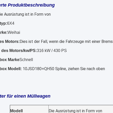
ierte Produktbeschreibung
ie Ausrüstung ist in Form von
typ:
6X4
rke:
Weihai
Dies ist der Fall, wenn die Fahrzeuge mit einer Brem
es Motors:
 des Motors/kw/PS:
316 kW / 430 PS
ebox Marke
Schnell
10JSD180+QH50 Spline, ziehen Sie nach oben
box Modell:
er für einen Müllwagen
Die Ausrüstung ist in Form von
Modell