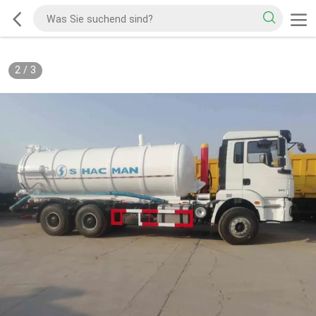
2
/
3