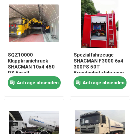
SQZ10000
Spezialfahrzeuge
Klappkranichruck
SHACMAN F3000 6x4
SHACMAN 10x4 450
300PS 50T
PS EuroII
Brandschutzfahrzeug
mit WEICHAI
Anfrage absenden
Anfrage absenden
WP10.300E22 Motor
und FAST RTD-
Zu Hause
11509C Getriebe
Produkte
Über uns