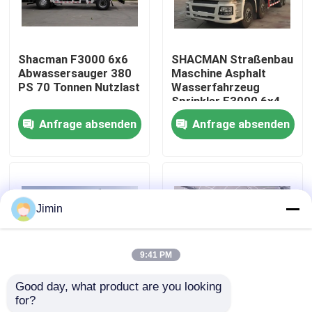
Werksbesichtigung
Shacman F3000 6x6
SHACMAN Straßenbau
Abwassersauger 380
Maschine Asphalt
Qualitätskontrolle
PS 70 Tonnen Nutzlast
Wasserfahrzeug
Sprinkler F3000 6x4
300HP 50T
Anfrage absenden
Anfrage absenden
Kontakt mit uns
Neuigkeiten
Jimin
Bitte um ein Angebot
9:41 PM
Schwerer Kipplaster
Good day, what product are you looking 
for?
SHACMAN X5000
SQZ10000
Traktor-LKW