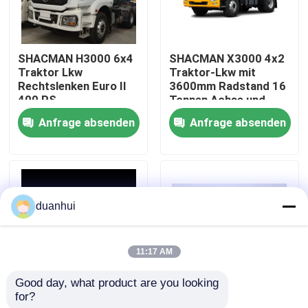
Werksbesichtigung
SHACMAN H3000 6x4
SHACMAN X3000 4x2
Traktor Lkw
Traktor-Lkw mit
Qualitätskontrolle
Rechtslenken Euro II
3600mm Radstand 16
400 PS
Tonnen Achse und
400L
Anfrage absenden
Anfrage absenden
Kontakt mit uns
Treibstoffbehälter
Neuigkeiten
duanhui
Bitte um ein Angebot
11:17 AM
Schwerer Kipplaster
Good day, what product are you looking 
for?
Shacman F3000 4x2
SHACMAN X3000 6X4
Traktor-LKW