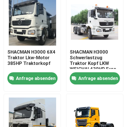
SHACMAN H3000 6X4
SHACMAN H3000
Traktor Lkw-Motor
Schwerlastzug
385HP Traktorkopf
Traktor Kopf LKW
WEICHAI 430HP Euro
II
Anfrage absenden
Anfrage absenden
Zu Hause
Produkte
Über uns