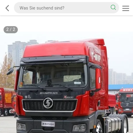
2
/
2