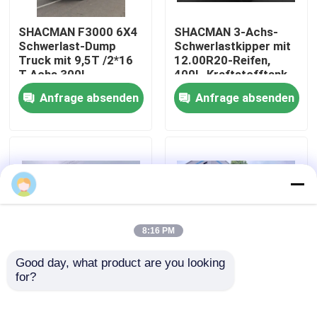
SHACMAN F3000 6X4
SHACMAN 3-Achs-
Werksbesichtigung
Schwerlast-Dump
Schwerlastkipper mit
Truck mit 9,5T /2*16
12.00R20-Reifen,
T Achs 300L
400L-Kraftstofftank
Qualitätskontrolle
Kraftstoffbehälter
und manuellem
Anfrage absenden
Anfrage absenden
und 3775+1400 mm
Getriebe, 430 PS Euro
Radstand
II, 25 Tonnen
Kontakt mit uns
Neuigkeiten
Bitte um ein Angebot
8:16 PM
Good day, what product are you looking 
Schwerer Kipplaster
for?
SHACMAN X3000
SHACMAN X3000
Tipper Truck 8x4 375
Massengut-Dump-
PS EuroV, hohe
Truck-Tipper-Truck
Traktor-LKW