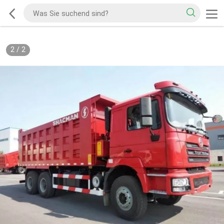
2
/
2