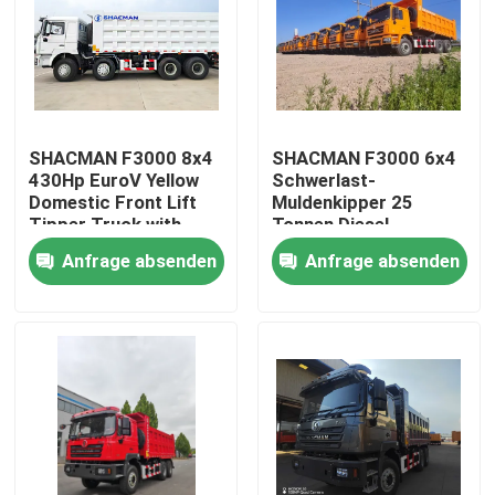
SHACMAN F3000 8x4
SHACMAN F3000 6x4
430Hp EuroV Yellow
Schwerlast-
Domestic Front Lift
Muldenkipper 25
Tipper Truck with
Tonnen Diesel
300L Fuel Tank and
Anfrage absenden
Anfrage absenden
12.00R20 Tires
Zu Hause
Produkte
Über uns