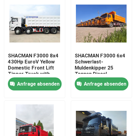
SHACMAN F3000 8x4
SHACMAN F3000 6x4
430Hp EuroV Yellow
Schwerlast-
Domestic Front Lift
Muldenkipper 25
Tipper Truck with
Tonnen Diesel
300L Fuel Tank and
Anfrage absenden
Anfrage absenden
12.00R20 Tires
Zu Hause
Produkte
Über uns