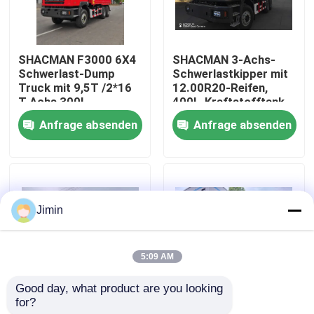
Werksbesichtigung
SHACMAN F3000 6X4
SHACMAN 3-Achs-
Schwerlast-Dump
Schwerlastkipper mit
Qualitätskontrolle
Truck mit 9,5T /2*16
12.00R20-Reifen,
T Achs 300L
400L-Kraftstofftank
Kraftstoffbehälter
und manuellem
Anfrage absenden
Anfrage absenden
Kontakt mit uns
und 3775+1400 mm
Getriebe, 430 PS Euro
Radstand
II, 25 Tonnen
Neuigkeiten
Jimin
Bitte um ein Angebot
5:09 AM
Schwerer Kipplaster
Good day, what product are you looking 
for?
SHACMAN X3000
SHACMAN X3000
Traktor-LKW