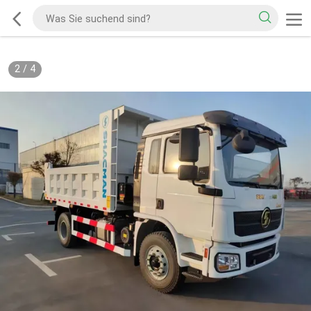
2
/
4