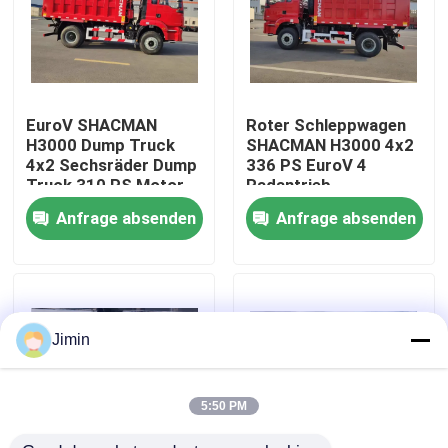
Werksbesichtigung
Qualitätskontrolle
EuroV SHACMAN
Roter Schleppwagen
H3000 Dump Truck
SHACMAN H3000 4x2
4x2 Sechsräder Dump
336 PS EuroV 4
Kontakt mit uns
Truck 310 PS Motor
Radantrieb
WEICHAI
Schleppwagen
Anfrage absenden
Anfrage absenden
Neuigkeiten
Bitte um ein Angebot
Jimin
Schwerer Kipplaster
5:50 PM
Traktor-LKW