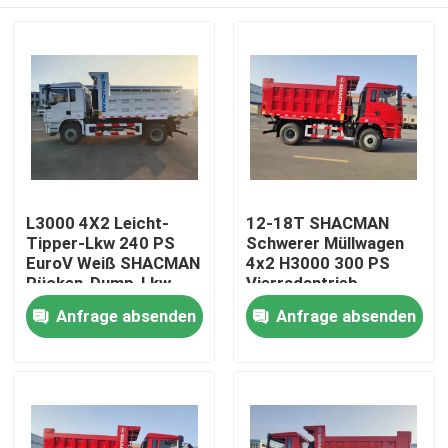
L3000 4X2 Leicht-
12-18T SHACMAN
Tipper-Lkw 240 PS
Schwerer Müllwagen
EuroV Weiß SHACMAN
4x2 H3000 300 PS
Rücken-Dump-Lkw
Vierradantrieb
Müllwagen
Zu Hause
Anfrage absenden
Anfrage absenden
Produkte
Über uns