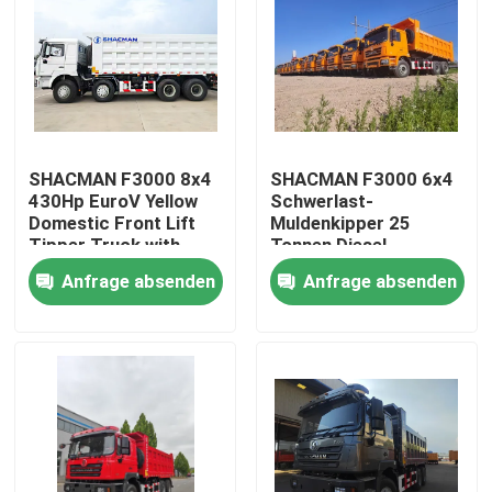
SHACMAN F3000 8x4
SHACMAN F3000 6x4
430Hp EuroV Yellow
Schwerlast-
Domestic Front Lift
Muldenkipper 25
Tipper Truck with
Tonnen Diesel
300L Fuel Tank and
Anfrage absenden
Anfrage absenden
12.00R20 Tires
Zu Hause
Produkte
Über uns