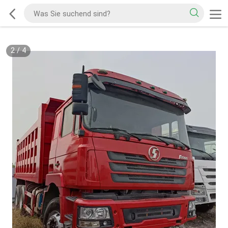
2
/
4