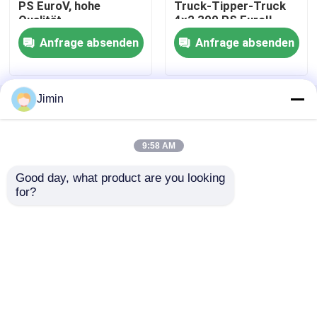
PS EuroV, hohe
Truck-Tipper-Truck
Qualität
4x2 300 PS EuroII
Gelb
LKW-LKW
Anfrage absenden
Anfrage absenden
Mischer-LKW
Jimin
Startseite
Über uns
Kontakt
Desktop Site
Sitemap
Datenschutz-Bestimmungen
Lastkraftwagen mit Kran
9:58 AM
Spezialfahrzeuge
Good day, what product are you looking 
Qualität
Schwerer Kipplaster
China
for?
Fabrik.Copyright © 2026 SHAAN XI HAN OCEAN
CO . , LTD. All Rights Reserved.
Leichtes Abwasserfahrzeug
Lieferwagen
Wasser-Tankwagen