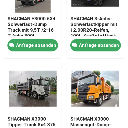
Werksbesichtigung
SHACMAN F3000 6X4
SHACMAN 3-Achs-
Schwerlast-Dump
Schwerlastkipper mit
Truck mit 9,5T /2*16
12.00R20-Reifen,
Qualitätskontrolle
T Achs 300L
400L-Kraftstofftank
Kraftstoffbehälter
und manuellem
Anfrage absenden
Anfrage absenden
und 3775+1400 mm
Getriebe, 430 PS Euro
Kontakt mit uns
Radstand
II, 25 Tonnen
Neuigkeiten
Bitte um ein Angebot
Schwerer Kipplaster
SHACMAN X3000
SHACMAN X3000
Tipper Truck 8x4 375
Massengut-Dump-
Traktor-LKW