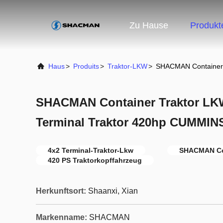
Zu Hause
Produkt
Haus
>
Produits
>
Traktor-LKW
>
SHACMAN Container 
SHACMAN Container Traktor LKW 
Terminal Traktor 420hp CUMMIN
4x2 Terminal-Traktor-Lkw
SHACMAN Con
420 PS Traktorkopffahrzeug
Herkunftsort:
Shaanxi, Xian
Markenname:
SHACMAN