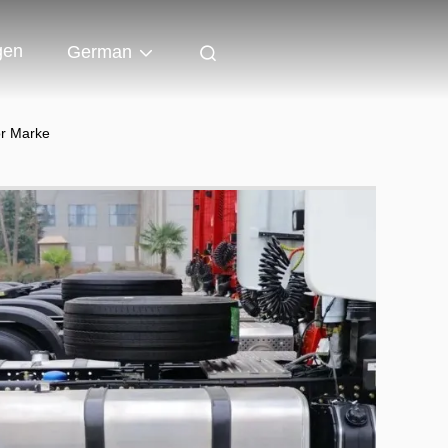
gen
German
or Marke