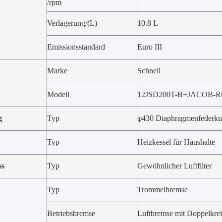
/rpm
Verlagerung/(L)
10.8 L
Emissionsstandard
Euro III
Marke
Schnell
Modell
12JSD200T-B+JACOB-Rü
g
Typ
φ430 Diaphragmenfederku
Typ
Heizkessel für Haushalte
ss
Typ
Gewöhnlicher Luftfilter
Typ
Trommelbremse
Betriebsbremse
Luftbremse mit Doppelkrei