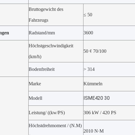
Bruttogewicht des
≤ 50
Fahrzeugs
ngen
Radstand/mm
3600
Höchstgeschwindigkeit
50 ¢ 70/100
(km/h)
Bodenfreiheit
> 314
Marke
Kümmeln
ISME420 30
Modell
Leistung/ ((kw/PS)
306 kW / 420 PS
Höchstdrehmoment / (N.M)
2010 N·M