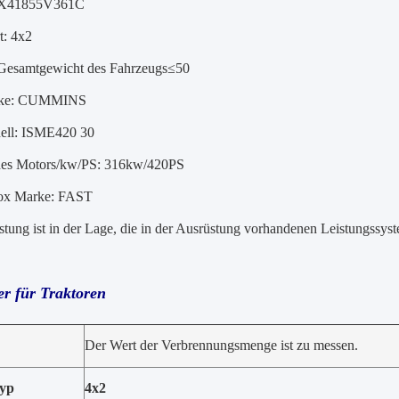
SX41855V361C
t: 4x2
Gesamtgewicht des Fahrzeugs≤50
rke: CUMMINS
ell: ISME420 30
des Motors/kw/PS: 316kw/420PS
box Marke: FAST
stung ist in der Lage, die in der Ausrüstung vorhandenen Leistungssy
r für Traktoren
Der Wert der Verbrennungsmenge ist zu messen.
typ
4x2