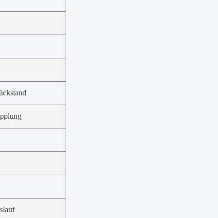
ckstand
pplung
slauf