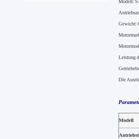
Modell: 
Antriebsar
Gewicht: 
Motorma
Motormod
Leistung 
Getriebe
Die Ausrü
Paramete
Modell
Antriebs