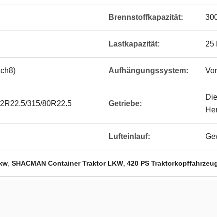
Brennstoffkapazität:
300
Lastkapazität:
25 
ach8)
Aufhängungssystem:
Vor
Die
12R22.5/315/80R22.5
Getriebe:
Her
Lufteinlauf:
Gew
,
,
Lkw
SHACMAN Container Traktor LKW
420 PS Traktorkopffahrzeu