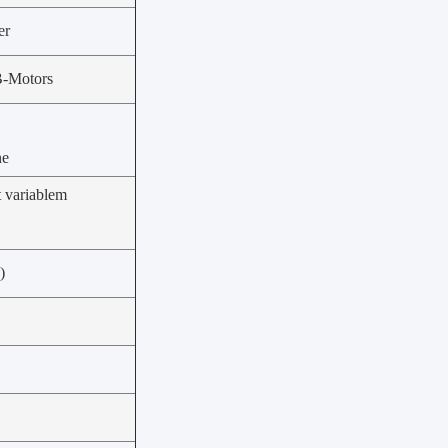
er
-Motors
ne
t variablem
)