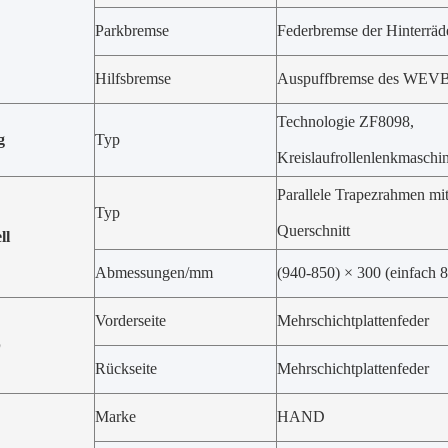
Parkbremse
Federbremse der Hinterräd
Hilfsbremse
Auspuffbremse des WEVB
Technologie ZF8098,
g
Typ
Kreislaufrollenlenkmaschi
Parallele Trapezrahmen mi
Typ
Querschnitt
ll
Abmessungen/mm
(940-850) × 300 (einfach 8
Vorderseite
Mehrschichtplattenfeder
b
Rückseite
Mehrschichtplattenfeder
Marke
HAND