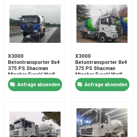
X3000
X3000
Betontransporter 8x4
Betontransporter 8x4
375 PS Shacman
375 PS Shacman
Mischer EuroV Weiß
Mischer EuroV Weiß
Anfrage absenden
Anfrage absenden
Zu Hause
Produkte
Über uns