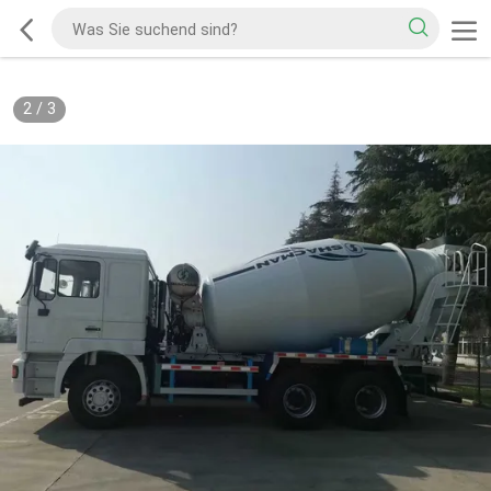
2
/
3