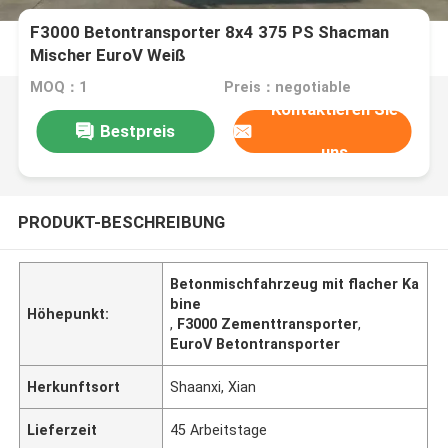
F3000 Betontransporter 8x4 375 PS Shacman
Mischer EuroV Weiß
MOQ：1
Preis：negotiable
Kontaktieren Sie
Bestpreis
uns
PRODUKT-BESCHREIBUNG
Betonmischfahrzeug mit flacher Ka
bine
Höhepunkt:
,
F3000 Zementtransporter
,
EuroV Betontransporter
Herkunftsort
Shaanxi, Xian
Lieferzeit
45 Arbeitstage