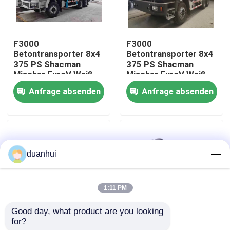
Werksbesichtigung
F3000
F3000
Betontransporter 8x4
Betontransporter 8x4
Qualitätskontrolle
375 PS Shacman
375 PS Shacman
Mischer EuroV Weiß
Mischer EuroV Weiß
Anfrage absenden
Anfrage absenden
Kontakt mit uns
Neuigkeiten
duanhui
Bitte um ein Angebot
1:11 PM
Schwerer Kipplaster
Good day, what product are you looking 
for?
6x4 340 PS 8m3
SHACMAN 10m3
Traktor-LKW