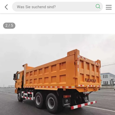
2
/
5