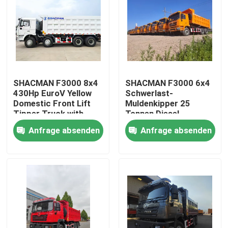
SHACMAN F3000 8x4
SHACMAN F3000 6x4
430Hp EuroV Yellow
Schwerlast-
Domestic Front Lift
Muldenkipper 25
Tipper Truck with
Tonnen Diesel
300L Fuel Tank and
Anfrage absenden
Anfrage absenden
12.00R20 Tires
Zu Hause
Produkte
Über uns