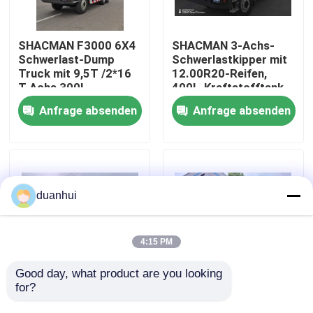
Werksbesichtigung
SHACMAN F3000 6X4
SHACMAN 3-Achs-
Schwerlast-Dump
Schwerlastkipper mit
Truck mit 9,5T /2*16
12.00R20-Reifen,
Qualitätskontrolle
T Achs 300L
400L-Kraftstofftank
Kraftstoffbehälter
und manuellem
Anfrage absenden
Anfrage absenden
und 3775+1400 mm
Getriebe, 430 PS Euro
Kontakt mit uns
Radstand
II, 25 Tonnen
Neuigkeiten
duanhui
Bitte um ein Angebot
4:15 PM
Schwerer Kipplaster
Good day, what product are you looking 
for?
SHACMAN X3000
SHACMAN X3000
Tipper Truck 8x4 375
Massengut-Dump-
Traktor-LKW