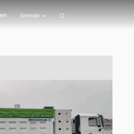
gen
German