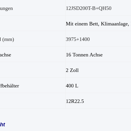
gungen
12JSD200T-B+QH50
Mit einem Bett, Klimaanlage, 
d (mm)
3975+1400
achse
16 Tonnen Achse
2 Zoll
ffbehälter
400 L
12R22.5
ht