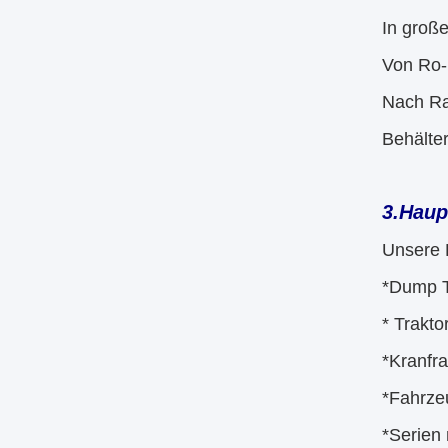
In groß
Von Ro
Nach R
Behälte
3.Haup
Unsere 
*Dump 
* Trakto
*Kranfr
*Fahrzeu
*Serien