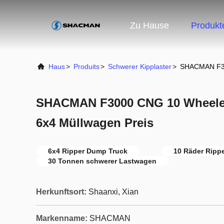
Zu Hause
Produkt
Haus
>
Produits
>
Schwerer Kipplaster
>
SHACMAN F30
SHACMAN F3000 CNG 10 Wheeler
6x4 Müllwagen Preis
6x4 Ripper Dump Truck
10 Räder Ripp
30 Tonnen schwerer Lastwagen
Herkunftsort:
Shaanxi, Xian
Markenname:
SHACMAN