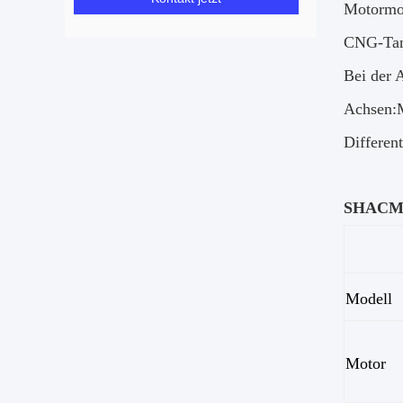
Motormo
CNG-Tan
Bei der 
Achsen:
Differen
SHACMAN
Modell
Motor