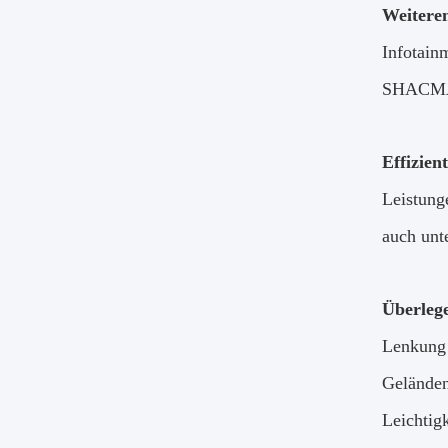
Weiteren
Infotainm
SHACMAN 
Effizien
Leistung
auch unt
Überleg
Lenkung 
Geländen
Leichtig