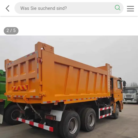
2
/
5