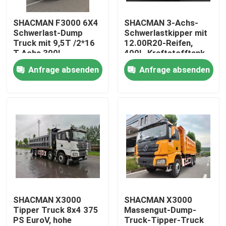
SHACMAN F3000 6X4
SHACMAN 3-Achs-
Werksbesichtigung
Schwerlast-Dump
Schwerlastkipper mit
Truck mit 9,5T /2*16
12.00R20-Reifen,
T Achs 300L
400L-Kraftstofftank
Qualitätskontrolle
Kraftstoffbehälter
und manuellem
Anfrage absenden
Anfrage absenden
und 3775+1400 mm
Getriebe, 430 PS Euro
Radstand
II, 25 Tonnen
Kontakt mit uns
Neuigkeiten
Bitte um ein Angebot
Schwerer Kipplaster
SHACMAN X3000
SHACMAN X3000
Tipper Truck 8x4 375
Massengut-Dump-
PS EuroV, hohe
Truck-Tipper-Truck
Traktor-LKW