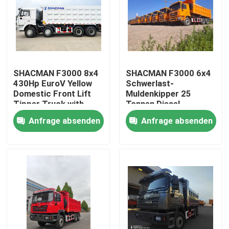
SHACMAN F3000 8x4
SHACMAN F3000 6x4
430Hp EuroV Yellow
Schwerlast-
Domestic Front Lift
Muldenkipper 25
Tipper Truck with
Tonnen Diesel
300L Fuel Tank and
Anfrage absenden
Anfrage absenden
12.00R20 Tires
Zu Hause
Produkte
Über uns