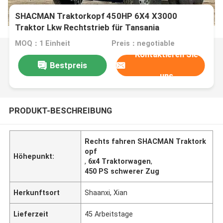
SHACMAN Traktorkopf 450HP 6X4 X3000
Traktor Lkw Rechtstrieb für Tansania
MOQ：1 Einheit
Preis：negotiable
Kontaktieren Sie
Bestpreis
uns
PRODUKT-BESCHREIBUNG
Rechts fahren SHACMAN Traktork
opf
Höhepunkt:
,
6x4 Traktorwagen
,
450 PS schwerer Zug
Herkunftsort
Shaanxi, Xian
Lieferzeit
45 Arbeitstage