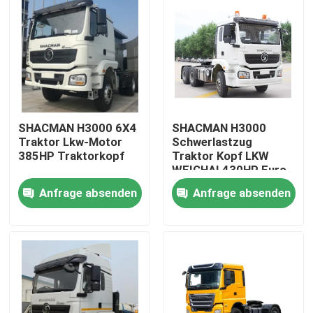
SHACMAN H3000 6X4
SHACMAN H3000
Traktor Lkw-Motor
Schwerlastzug
385HP Traktorkopf
Traktor Kopf LKW
WEICHAI 430HP Euro
II
Anfrage absenden
Anfrage absenden
Zu Hause
Produkte
Über uns