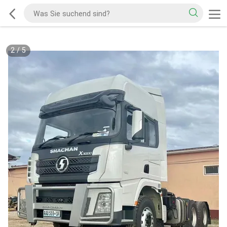
2
/
5