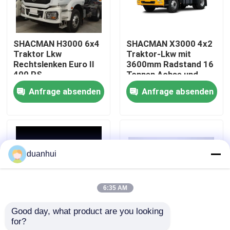
Werksbesichtigung
SHACMAN H3000 6x4
SHACMAN X3000 4x2
Traktor Lkw
Traktor-Lkw mit
Qualitätskontrolle
Rechtslenken Euro II
3600mm Radstand 16
400 PS
Tonnen Achse und
400L
Anfrage absenden
Anfrage absenden
Kontakt mit uns
Treibstoffbehälter
Neuigkeiten
duanhui
Bitte um ein Angebot
6:35 AM
Schwerer Kipplaster
Good day, what product are you looking 
for?
Shacman F3000 4x2
SHACMAN X3000 6X4
Traktor-LKW