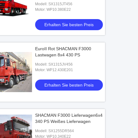
Modell: SX1315JT456
Motor: WP10.380E22
Erhalten Sie besten Preis
EuroII Rot SHACMAN F3000
Lastwagen 8x4 430 PS
Modell: SX1315JV456
Motor: WP12.430E201
Erhalten Sie besten Preis
SHACMAN F3000 Lieferwagen6x4
340 PS Weißes Lieferwagen
Modell: SX1255DR564
Motor: WP10.340E22