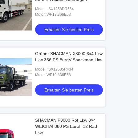
Modell: SX1258DR564
Motor: WP12.366E53
Erhalten Sie besten Preis
Grüner SHACMAN X3000 6x4 Lkw
Lkw 336 PS EuroV Shackman Lkw
Modell: SX12585R434
Motor: WP10.336E53
Erhalten Sie besten Preis
SHACMAN F3000 Rot Lkw 8×4
WEICHAI 380 PS EuroII 12 Rad
Lkw