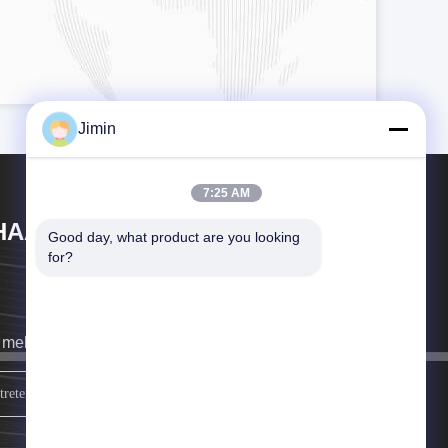
Jimin
7:25 AM
HAAN XI HAN OCEAN CO . , LTD
Good day, what product are you looking 
for?
 melden uns so schnell wie möglich.
Schreiben Sie sich an.