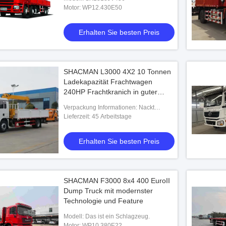
Motor: WP12.430E50
Erhalten Sie besten Preis
SHACMAN L3000 4X2 10 Tonnen
Ladekapazität Frachtwagen
240HP Frachtkranich in guter
Qualität
Verpackung Informationen: Nackt
verpackt, mit Wachs vor dem Versand.
Lieferzeit: 45 Arbeitstage
Erhalten Sie besten Preis
SHACMAN F3000 8x4 400 EuroII
Dump Truck mit modernster
Technologie und Feature
Modell: Das ist ein Schlagzeug.
Motor: WP10.380E22