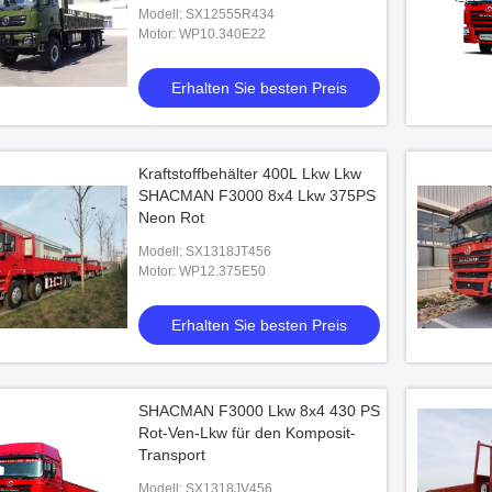
Modell: SX12555R434
Motor: WP10.340E22
Erhalten Sie besten Preis
Kraftstoffbehälter 400L Lkw Lkw
SHACMAN F3000 8x4 Lkw 375PS
Neon Rot
Modell: SX1318JT456
Motor: WP12.375E50
Erhalten Sie besten Preis
SHACMAN F3000 Lkw 8x4 430 PS
Rot-Ven-Lkw für den Komposit-
Transport
Modell: SX1318JV456