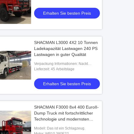
Erhalten Sie besten Preis
SHACMAN L3000 4X2 10 Tonnen
Ladekapazität Lastwagen 240 PS
Lastwagen in guter Qualität
Verpackung Informationen: Nackt
verpackt, mit Wachs vor dem Versand.
Lieferzeit: 45 Arbeitstage
Erhalten Sie besten Preis
SHACMAN F3000 8x4 400 EuroII-
Dump Truck mit fortschrittlicher
Technologie und modernsten
Funktionen
Modell: Das ist ein Schlagzeug.
Motor: WP10.380E22