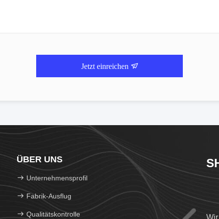
Jetzt einreichen
ÜBER UNS
S
Unternehmensprofil
Fabrik-Ausflug
Qualitätskontrolle
Wir