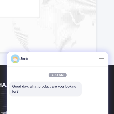
Jimin
4:23 AM
HAAN XI HAN OCEAN CO . , LTD
Good day, what product are you looking 
for?
 melden uns so schnell wie möglich.