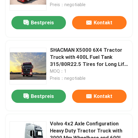
Rot Lkw Traktorkopf
Preis：negotiable
LKW-LKW
Bestpreis
Kontakt
Mischer-LKW
SHACMAN X5000 6X4 Tractor
Lastkraftwagen mit Kran
Truck with 400L Fuel Tank
315/80R22.5 Tires for Long Life
Transportation
MOQ：1
Spezialfahrzeuge
Preis：negotiable
Leichtes Abwasserfahrzeug
Bestpreis
Kontakt
Lieferwagen
Volvo 4x2 Axle Configuration
Heavy Duty Tractor Truck with
Wasser-Tankwagen
3000 Mm Wheelbase and 600L