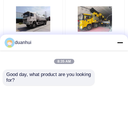
6x4 430 PS
SQZ10000
duanhui
Spezialfahrzeuge
Klappkranichruck
SHACMAN F3000 Euro
SHACMAN 10x4 450
II Straßenreiniger
PS EuroII
8:35 AM
Straßenwäscher
Bestpreis
Bestpreis
Good day, what product are you looking 
for?
Kontakt
Kontakt
Sehen Sie mehr an