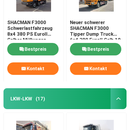
SHACMAN F3000
Neuer schwerer
Schwerlastfahrzeug
SHACMAN F3000
8x4 380 PS EuroII
Tipper Dump Truck
Gelber Müllwagen
6x4 380 EuroII Gelb 10
WEICHAI
Räder
Bestpreis
Bestpreis
Kontakt
Kontakt
LKW-LKW
(17)