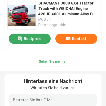
SHACMAN F3000 6X4 Tractor
Truck with WEICHAI Engine
420HP 400L Aluminum Alloy Fuel
Tank and 12.00R20 Tires
MOQ：1
Preis：negotiable
Bestpreis
Kontakt
Sehen Sie mehr an
Hinterlass eine Nachricht
Wir rufen Sie bald zurück!