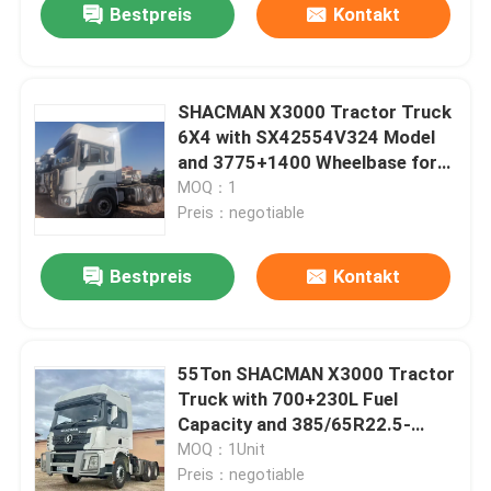
Bestpreis
Kontakt
SHACMAN X3000 Tractor Truck
6X4 with SX42554V324 Model
and 3775+1400 Wheelbase for
45～60/80 km/h Speed
MOQ：1
Preis：negotiable
Bestpreis
Kontakt
Zu Hause
55Ton SHACMAN X3000 Tractor
Truck with 700+230L Fuel
Produkte
Capacity and 385/65R22.5-
315/80R22.5 Tires
MOQ：1Unit
Preis：negotiable
Über uns