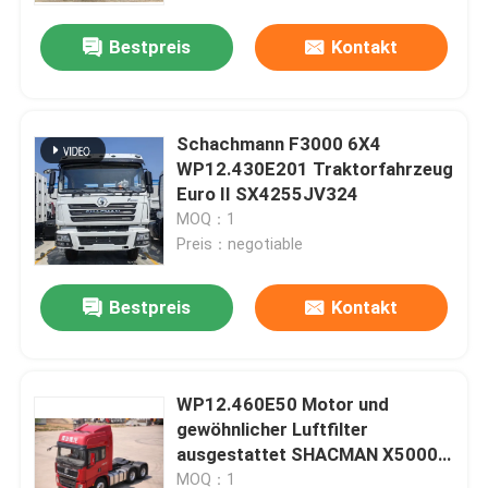
Bestpreis
Kontakt
Werksbesichtigung
Qualitätskontrolle
Schachmann F3000 6X4
WP12.430E201 Traktorfahrzeug
Euro II SX4255JV324
Kontakt mit uns
MOQ：1
Preis：negotiable
Neuigkeiten
Bestpreis
Kontakt
Bitte um ein Angebot
WP12.460E50 Motor und
Schwerer Kipplaster
gewöhnlicher Luftfilter
ausgestattet SHACMAN X5000
Traktor-LKW
Traktorkopf 6x4 460HP EuroV
MOQ：1