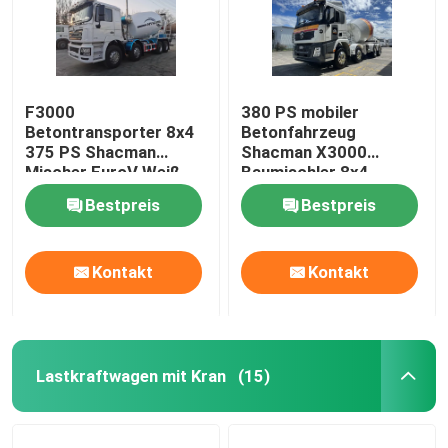
F3000
380 PS mobiler
Betontransporter 8x4
Betonfahrzeug
375 PS Shacman
Shacman X3000
Mischer EuroV Weiß
Baumischler 8x4
Eurooii
Bestpreis
Bestpreis
Kontakt
Kontakt
Lastkraftwagen mit Kran
(15)