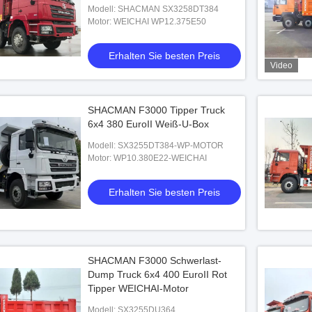
Modell: SHACMAN SX3258DT384
Motor: WEICHAI WP12.375E50
Erhalten Sie besten Preis
Video
SHACMAN F3000 Tipper Truck
6x4 380 EuroII Weiß-U-Box
Modell: SX3255DT384-WP-MOTOR
Motor: WP10.380E22-WEICHAI
Erhalten Sie besten Preis
SHACMAN F3000 Schwerlast-
Dump Truck 6x4 400 EuroII Rot
Tipper WEICHAI-Motor
Truck mit 10M
Modell: SX3255DU364