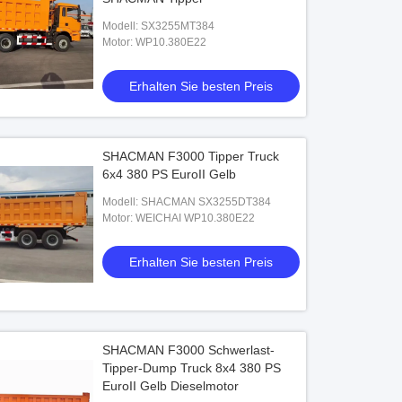
Modell: SX3255MT384
Motor: WP10.380E22
Erhalten Sie besten Preis
SHACMAN F3000 Tipper Truck
6x4 380 PS EuroII Gelb
Modell: SHACMAN SX3255DT384
Motor: WEICHAI WP10.380E22
Erhalten Sie besten Preis
SHACMAN F3000 Schwerlast-
Tipper-Dump Truck 8x4 380 PS
EuroII Gelb Dieselmotor