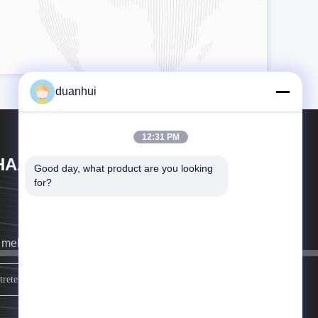
duanhui
12:31 PM
HAAN XI HAN OCEAN CO . , LTD
Good day, what product are you looking 
for?
 melden uns so schnell wie möglich.
Schreiben Sie sich an.