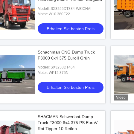
Modell: SX3255DT384-WEICHAI
Motor: W10.380E22
Erhalten Sie besten Preis
Schachman CNG Dump Truck
F3000 6x4 375 EuroII Grün
Modell: SX3258DT464T
Motor: WP12.375N
Erhalten Sie besten Preis
Video
SHACMAN Schwerlast-Dump
Truck F3000 6x4 375 PS EuroV
Rot Tipper 10 Reifen