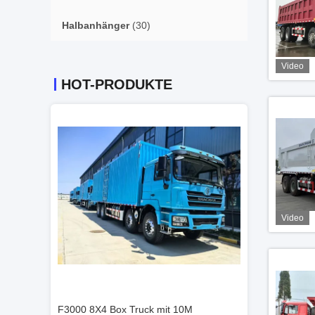
Halbanhänger
(30)
Video
HOT-PRODUKTE
Video
0M
F3000 8X4 Box Truck mit 10M
F3000 8X4 Box 