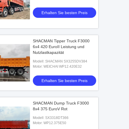
Erhalten Sie besten Preis
SHACMAN Tipper Truck F3000
6x4 420 EuroII Leistung und
Nutzlastkapazität
Modell: SHACMAN SX3255DV384
Motor: WEICHAI WP12.420E32
Erhalten Sie besten Preis
SHACMAN Dump Truck F3000
8x4 375 EuroV Rot
Modell: SX3318DT366
Motor: WP12.375E50