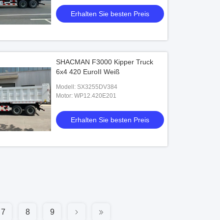
Erhalten Sie besten Preis
SHACMAN F3000 Kipper Truck
6x4 420 EuroII Weiß
Modell: SX3255DV384
Motor: WP12.420E201
Erhalten Sie besten Preis
7
8
9