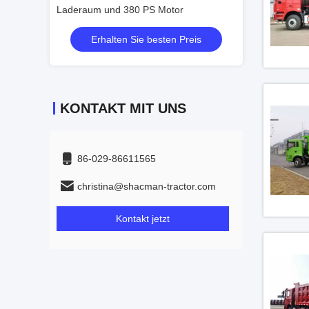
r
Laderaum und 380 PS Motor
Laderaum und 3
Preis
Erhalten Sie besten Preis
Erhalten
KONTAKT MIT UNS
86-029-86611565
christina@shacman-tractor.com
Kontakt jetzt