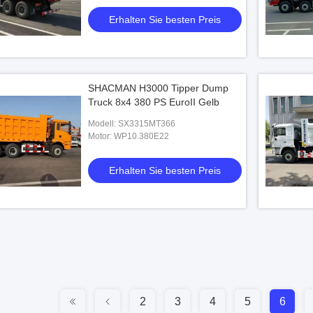
Erhalten Sie besten Preis
SHACMAN H3000 Tipper Dump
Truck 8x4 380 PS EuroII Gelb
Modell: SX3315MT366
Motor: WP10.380E22
Erhalten Sie besten Preis
2
3
4
5
6