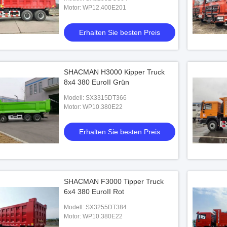
80 PS Motor
Motor: WP12.400E201
 Sie besten Preis
Erhalten Sie besten Preis
SHACMAN H3000 Kipper Truck
8x4 380 EuroII Grün
Modell: SX3315DT366
Motor: WP10.380E22
Erhalten Sie besten Preis
SHACMAN F3000 Tipper Truck
6x4 380 EuroII Rot
Modell: SX3255DT384
Motor: WP10.380E22